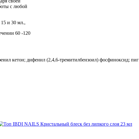
аря своей
боты с любой
15 и 30 мл.,
чении 60 -120
нил кетон; дифенил (2,4,6-тремитилбензоил) фосфиноксид; пиг