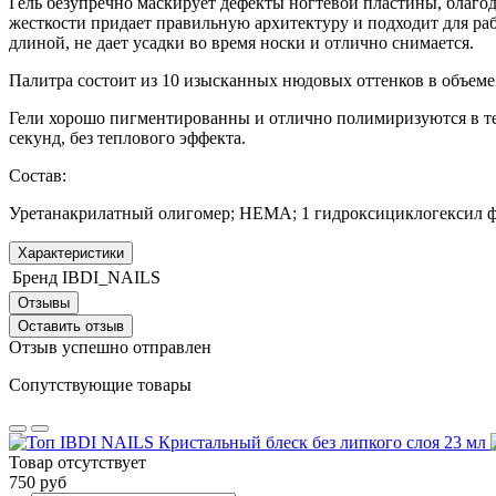
Гель безупречно маскирует дефекты ногтевой пластины, благод
жесткости придает правильную архитектуру и подходит для ра
длиной, не дает усадки во время носки и отлично снимается.
Палитра состоит из 10 изысканных нюдовых оттенков в объеме 
Гели хорошо пигментированны и отлично полимиризуются в те
секунд, без теплового эффекта.
Состав:
Уретанакрилатный олигомер; HEMA; 1 гидроксициклогексил фе
Характеристики
Бренд
IBDI_NAILS
Отзывы
Оставить отзыв
Отзыв успешно отправлен
Сопутствующие товары
Товар отсутствует
750 руб