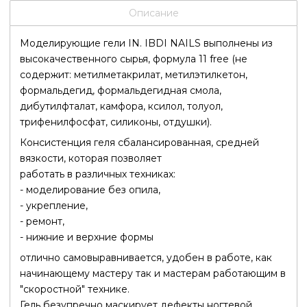
Описание
Моделирующие гели IN. IBDI NAILS выполнены из
высокачественного сырья, формула 11 free (не
содержит: метилметакрилат, метилэтилкетон,
формальдегид, формальдегидная смола,
дибутилфталат, камфора, ксилол, толуол,
трифенилфосфат, силиконы, отдушки).
Консистенция геля сбалансированная, средней
вязкости, которая позволяет
работать в различных техниках:
- моделирование без опила,
- укрепление,
- ремонт,
- нижние и верхние формы
отлично самовыравнивается, удобен в работе, как
начинающему мастеру так и мастерам работающим в
"скоростной" технике.
Гель безупречно маскирует дефекты ногтевой