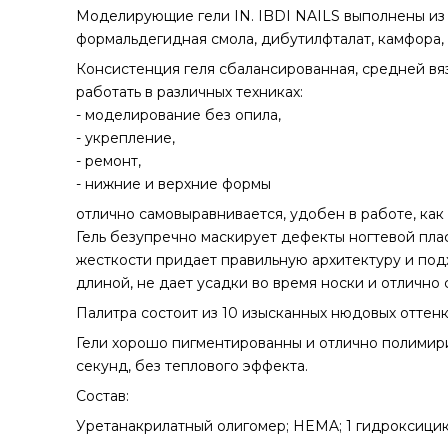
Моделирующие гели IN. IBDI NAILS выполнены из в
формальдегидная смола, дибутилфталат, камфора, 
Консистенция геля сбалансированная, средней вяз
работать в различных техниках:
- моделирование без опила,
- укрепление,
- ремонт,
- нижние и верхние формы
отлично самовыравнивается, удобен в работе, как
Гель безупречно маскирует дефекты ногтевой пла
жесткости придает правильную архитектуру и под
длиной, не дает усадки во время носки и отлично 
Палитра состоит из 10 изысканных нюдовых оттенко
Гели хорошо пигментированны и отлично полимири
секунд, без теплового эффекта.
Состав:
Уретанакрилатный олигомер; HEMA; 1 гидроксицик