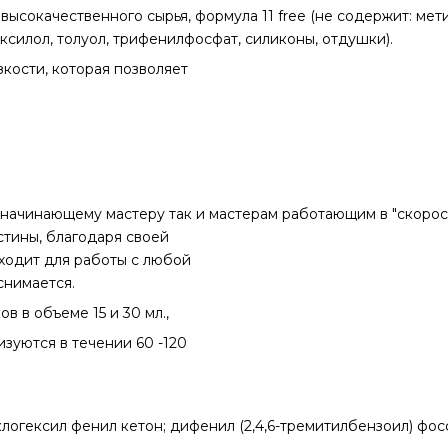
ысокачественного сырья, формула 11 free (не содержит: мет
ксилол, толуол, трифенилфосфат, силиконы, отдушки).
кости, которая позволяет
 начинающему мастеру так и мастерам работающим в "скорос
стины, благодаря своей
ходит для работы с любой
снимается.
в в объеме 15 и 30 мл.,
зуются в течении 60 -120
логексил фенил кетон; дифенил (2,4,6-тремитилбензоил) фос