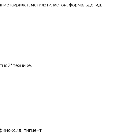
илметакрилат, метилэтилкетон, формальдегид,
тной" технике.
финоксид; пигмент.