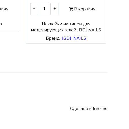
зину
В корзину
а
Наклейки на типсы для
моделирующих гелей IBDI NAILS
моде
Бренд:
IBDI_NAILS
Сделано в InSales