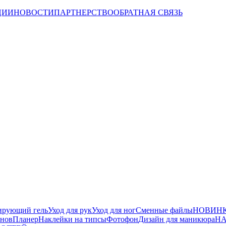
ЦИИ
НОВОСТИ
ПАРТНЕРСТВО
ОБРАТНАЯ СВЯЗЬ
ирующий гель
Уход для рук
Уход для ног
Сменные файлы
НОВИНК
йнов
Планер
Наклейки на типсы
Фотофон
Дизайн для маникюра
НА