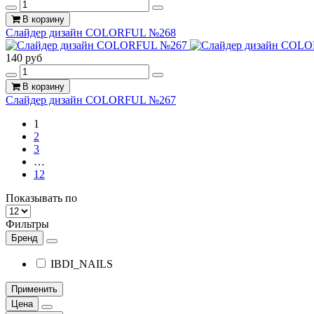
В корзину
Слайдер дизайн COLORFUL №268
140 руб
В корзину
Слайдер дизайн COLORFUL №267
1
2
3
…
12
Показывать по
Фильтры
Бренд
IBDI_NAILS
Применить
Цена