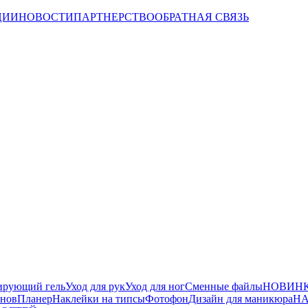
ЦИИ
НОВОСТИ
ПАРТНЕРСТВО
ОБРАТНАЯ СВЯЗЬ
ирующий гель
Уход для рук
Уход для ног
Сменные файлы
НОВИНК
йнов
Планер
Наклейки на типсы
Фотофон
Дизайн для маникюра
НА