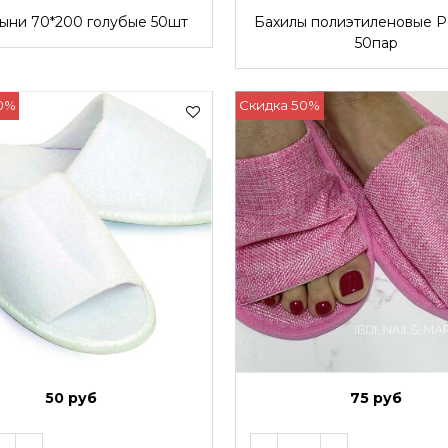
ыни 70*200 голубые 50шт
Бахилы полиэтиленовые 
50пар
0%
Скидка 50%
50 руб
75 руб