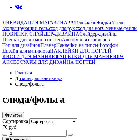
ЛИКВИДАЦИЯ МАГАЗИНА !!!!
Гель-желе
Жидкий гель
Моделирующий гель
Уход для рук
Уход для ног
Сменные файлы
НОВИНКИ СЛАЙДЕР-ДИЗАЙНА
Слайдер-дизайны
Плёнки для дизайна ногтей
Альбом для слайдеров
Топ для дизайнов
Планер
Наклейки на типсы
Фотофон
Дизайн для маникюра
НАКЛЕЙКИ ДЛЯ НОГТЕЙ
КИСТИ ДЛЯ МАНИКЮРА
ЩЕТКИ ДЛЯ МАНИКЮРА
АКСЕССУАРЫ ДЛЯ ДИЗАЙНА НОГТЕЙ
Главная
Дизайн для маникюра
слюда/фольга
слюда/фольга
Фильтры
Сортировка
70 руб
В корзину