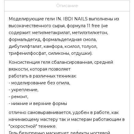
Описание
Моделирующие гели IN. IBDI NAILS выполнены из
высокачественного сырья, формула 11 free (не
содержит: метилметакрилат, метилэтилкетон,
формальдегид, формальдегидная смола,
дибутилфталат, камфора, ксилол, толуол,
трифенилфосфат, силиконы, отдушки).
Консистенция геля сбалансированная, средней
вязкости, которая позволяет
работать в различных техниках:
- моделирование без опила,
- укрепление,
- ремонт,
- нижние и верхние формы
отлично самовыравнивается, удобен в работе, как
начинающему мастеру так и мастерам работающим в
"скоростной" технике.
Гель безупречно маскирует дефекты ногтевой