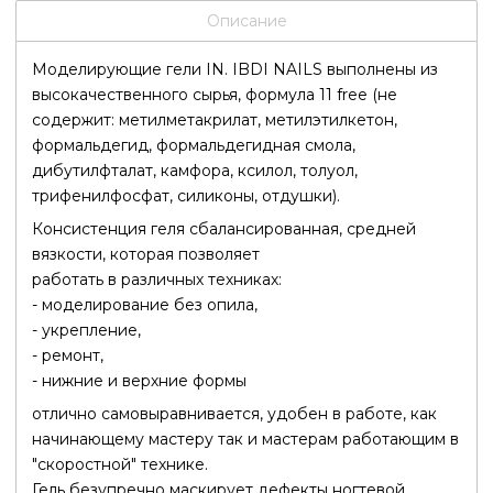
Описание
Моделирующие гели IN. IBDI NAILS выполнены из
высокачественного сырья, формула 11 free (не
содержит: метилметакрилат, метилэтилкетон,
формальдегид, формальдегидная смола,
дибутилфталат, камфора, ксилол, толуол,
трифенилфосфат, силиконы, отдушки).
Консистенция геля сбалансированная, средней
вязкости, которая позволяет
работать в различных техниках:
- моделирование без опила,
- укрепление,
- ремонт,
- нижние и верхние формы
отлично самовыравнивается, удобен в работе, как
начинающему мастеру так и мастерам работающим в
"скоростной" технике.
Гель безупречно маскирует дефекты ногтевой