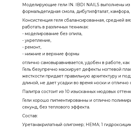
Моделирующие гели IN. IBDI NAILS выполнены из в
формальдегидная смола, дибутилфталат, камфора, 
Консистенция геля сбалансированная, средней вяз
работать в различных техниках:
- моделирование без опила,
- укрепление,
- ремонт,
- нижние и верхние формы
отлично самовыравнивается, удобен в работе, как
Гель безупречно маскирует дефекты ногтевой пла
жесткости придает правильную архитектуру и под
длиной, не дает усадки во время носки и отлично 
Палитра состоит из 10 изысканных нюдовых оттенко
Гели хорошо пигментированны и отлично полимири
секунд, без теплового эффекта.
Состав:
Уретанакрилатный олигомер; HEMA; 1 гидроксицик