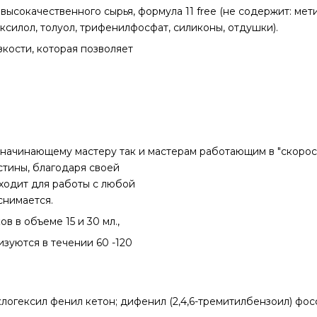
ысокачественного сырья, формула 11 free (не содержит: мет
ксилол, толуол, трифенилфосфат, силиконы, отдушки).
кости, которая позволяет
 начинающему мастеру так и мастерам работающим в "скорос
стины, благодаря своей
ходит для работы с любой
снимается.
в в объеме 15 и 30 мл.,
зуются в течении 60 -120
логексил фенил кетон; дифенил (2,4,6-тремитилбензоил) фос