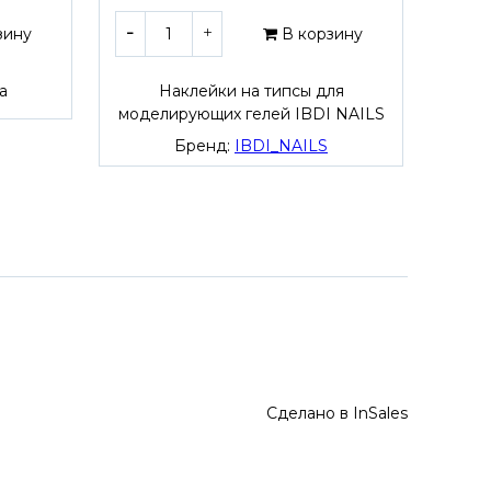
зину
В корзину
а
Наклейки на типсы для
моделирующих гелей IBDI NAILS
моде
Бренд:
IBDI_NAILS
Сделано в InSales