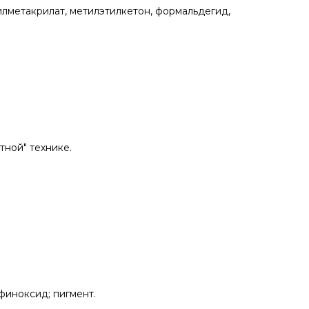
илметакрилат, метилэтилкетон, формальдегид,
тной" технике.
финоксид; пигмент.