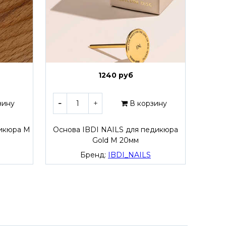
1240 руб
зину
В корзину
дикюра M
Основа IBDI NAILS для педикюра
Осно
Gold M 20мм
Бренд:
IBDI_NAILS