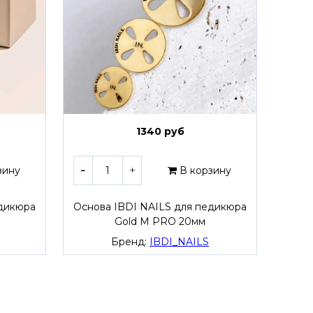
1340 руб
зину
В корзину
едикюра
Основа IBDI NAILS для педикюра
Спонжи
Gold M PRO 20мм
Бренд:
IBDI_NAILS