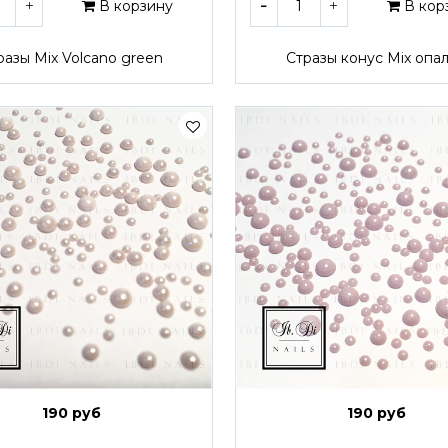
В корзину
В кор
разы Mix Volcano green
Стразы конус Mix опа
190 руб
190 руб