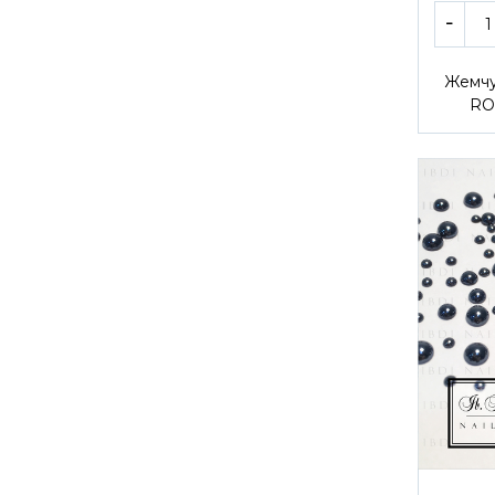
Жемчу
RO