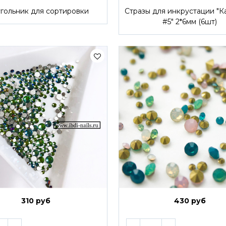
гольник для сортировки
Стразы для инкрустации "К
#5" 2*6мм (6шт)
310 руб
430 руб