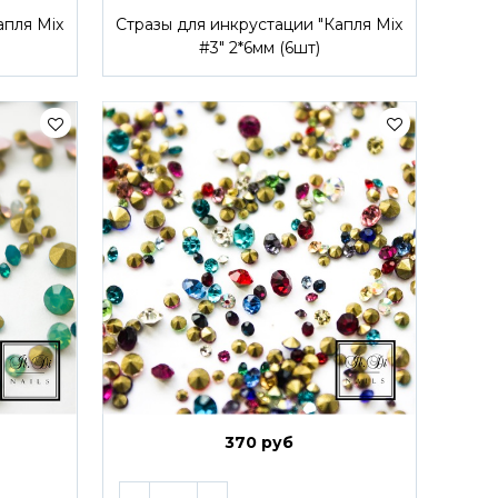
апля Mix
Стразы для инкрустации "Капля Mix
#3" 2*6мм (6шт)
370 руб