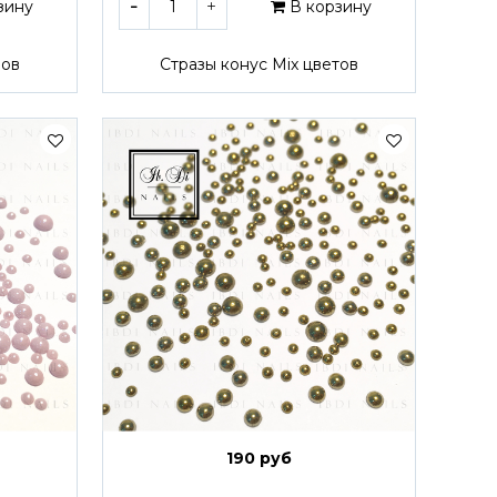
зину
В корзину
лов
Стразы конус Mix цветов
190 руб