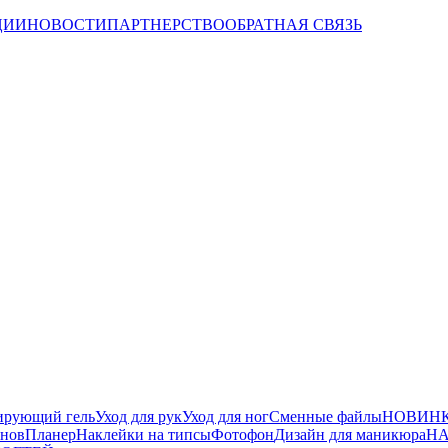
ЦИИ
НОВОСТИ
ПАРТНЕРСТВО
ОБРАТНАЯ СВЯЗЬ
ирующий гель
Уход для рук
Уход для ног
Сменные файлы
НОВИНК
йнов
Планер
Наклейки на типсы
Фотофон
Дизайн для маникюра
НА