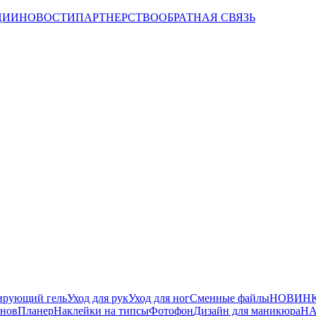
ЦИИ
НОВОСТИ
ПАРТНЕРСТВО
ОБРАТНАЯ СВЯЗЬ
ирующий гель
Уход для рук
Уход для ног
Сменные файлы
НОВИНК
йнов
Планер
Наклейки на типсы
Фотофон
Дизайн для маникюра
НА