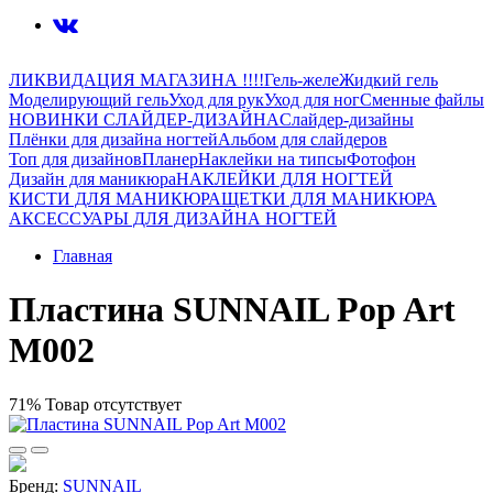
ЛИКВИДАЦИЯ МАГАЗИНА !!!!
Гель-желе
Жидкий гель
Моделирующий гель
Уход для рук
Уход для ног
Сменные файлы
НОВИНКИ СЛАЙДЕР-ДИЗАЙНА
Слайдер-дизайны
Плёнки для дизайна ногтей
Альбом для слайдеров
Топ для дизайнов
Планер
Наклейки на типсы
Фотофон
Дизайн для маникюра
НАКЛЕЙКИ ДЛЯ НОГТЕЙ
КИСТИ ДЛЯ МАНИКЮРА
ЩЕТКИ ДЛЯ МАНИКЮРА
АКСЕССУАРЫ ДЛЯ ДИЗАЙНА НОГТЕЙ
Главная
Пластина SUNNAIL Pop Art
M002
71%
Товар отсутствует
Бренд:
SUNNAIL