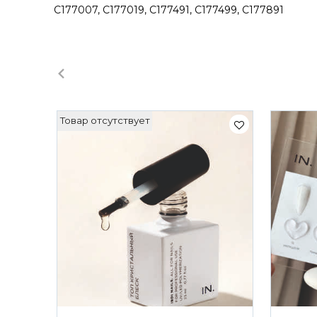
C177007, C177019, С177491, С177499, С177891
Товар отсутствует