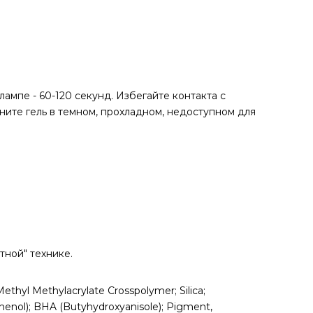
мпе - 60-120 секунд. Избегайте контакта с
ните гель в темном, прохладном, недоступном для
тной" технике.
hyl Methylacrylate Crosspolymer; Silica;
henol); BHA (Butyhydroxyanisole); Pigment,