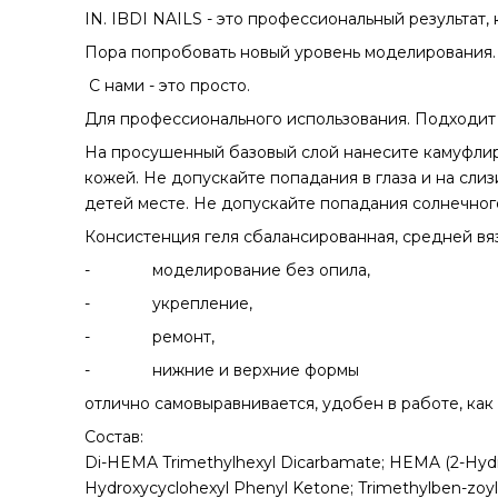
IN. IBDI NAILS - это профессиональный результат,
Пора попробовать новый уровень моделирования.
C нами - это просто.
Для профессионального использования. Подходит 
На просушенный базовый слой нанесите камуфлиру
кожей. Не допускайте попадания в глаза и на сли
детей месте. Не допускайте попадания солнечного
Консистенция геля сбалансированная, средней вяз
- моделирование без опила,
- укрепление,
- ремонт,
- нижние и верхние формы
отлично самовыравнивается, удобен в работе, как
Состав:
Di-HEMA Trimethylhexyl Dicarbamate; HEMA (2-Hydrox
Hydroxycyclohexyl Phenyl Ketone; Trimethylben-zoyl