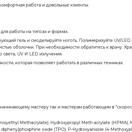
 комфортная работа и довольные клиенты.
для работы на типсах и формах.
ющий гель и смоделируйте ноготь. Полимеризуйте UV/LED ла
зистые оболочки. При необходимости обратитесь к врачу. Хра
 света, UV И LED излучения.
кости, которая позволяет работать в различных техниках:
 начинающему мастеру так и мастерам работающим в "скорос
yethyl Methacrylate); Hydroxypropyl Meth-acrylate (HPMA); Met
 dipheny|phosphine oxide (TPO); P-Hydroxyanisole (4-Methoxyp