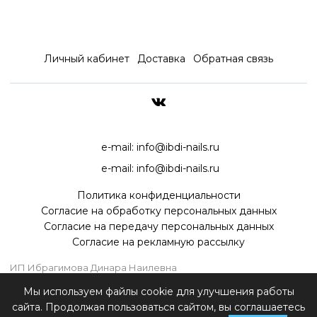
Личный кабинет
Доставка
Обратная связь
ДОСТАВКА ПО ВСЕЙ РОССИ
e-mail:
info@ibdi-nails.ru
e-mail:
info@ibdi-nails.ru
Политика конфиденциальности
Согласие на обработку персональных данных
Согласие на передачу персональных данных
Согласие на рекламную рассылку
ИП Ибрагимова Динара Наилевна
ИНН 590418192130
Мы используем файлы cookie для улучшения работы
ОГРНИП 315595800070181
сайта. Продолжая пользоваться сайтом, вы соглашаетесь