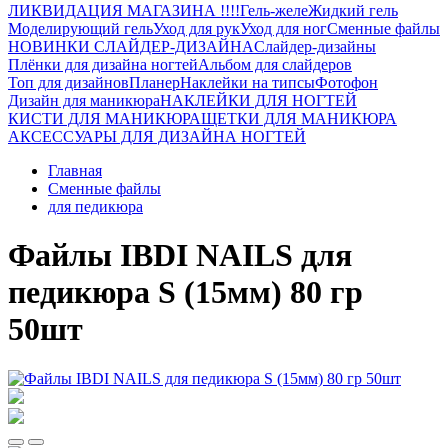
ЛИКВИДАЦИЯ МАГАЗИНА !!!!
Гель-желе
Жидкий гель
Моделирующий гель
Уход для рук
Уход для ног
Сменные файлы
НОВИНКИ СЛАЙДЕР-ДИЗАЙНА
Слайдер-дизайны
Плёнки для дизайна ногтей
Альбом для слайдеров
Топ для дизайнов
Планер
Наклейки на типсы
Фотофон
Дизайн для маникюра
НАКЛЕЙКИ ДЛЯ НОГТЕЙ
КИСТИ ДЛЯ МАНИКЮРА
ЩЕТКИ ДЛЯ МАНИКЮРА
АКСЕССУАРЫ ДЛЯ ДИЗАЙНА НОГТЕЙ
Главная
Сменные файлы
для педикюра
Файлы IBDI NAILS для
педикюра S (15мм) 80 гр
50шт