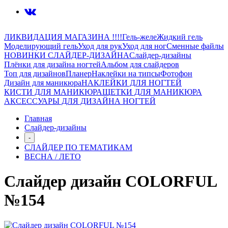
ЛИКВИДАЦИЯ МАГАЗИНА !!!!
Гель-желе
Жидкий гель
Моделирующий гель
Уход для рук
Уход для ног
Сменные файлы
НОВИНКИ СЛАЙДЕР-ДИЗАЙНА
Слайдер-дизайны
Плёнки для дизайна ногтей
Альбом для слайдеров
Топ для дизайнов
Планер
Наклейки на типсы
Фотофон
Дизайн для маникюра
НАКЛЕЙКИ ДЛЯ НОГТЕЙ
КИСТИ ДЛЯ МАНИКЮРА
ЩЕТКИ ДЛЯ МАНИКЮРА
АКСЕССУАРЫ ДЛЯ ДИЗАЙНА НОГТЕЙ
Главная
Слайдер-дизайны
-
СЛАЙДЕР ПО ТЕМАТИКАМ
ВЕСНА / ЛЕТО
Слайдер дизайн COLORFUL
№154