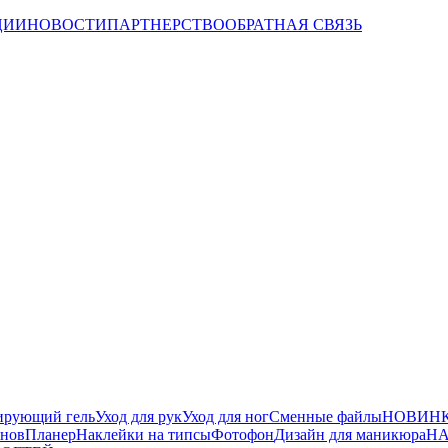
ЦИИ
НОВОСТИ
ПАРТНЕРСТВО
ОБРАТНАЯ СВЯЗЬ
ирующий гель
Уход для рук
Уход для ног
Сменные файлы
НОВИНК
йнов
Планер
Наклейки на типсы
Фотофон
Дизайн для маникюра
НА