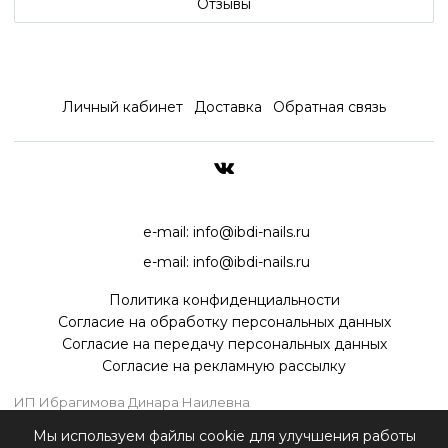
Отзывы
Личный кабинет
Доставка
Обратная связь
ДОСТАВКА ПО ВСЕЙ РОССИ
e-mail:
info@ibdi-nails.ru
e-mail:
info@ibdi-nails.ru
Политика конфиденциальности
Согласие на обработку персональных данных
Согласие на передачу персональных данных
Согласие на рекламную рассылку
ИП Ибрагимова Динара Наилевна
ИНН 590418192130
Мы используем файлы cookie для улучшения работы
ОГРНИП 315595800070181