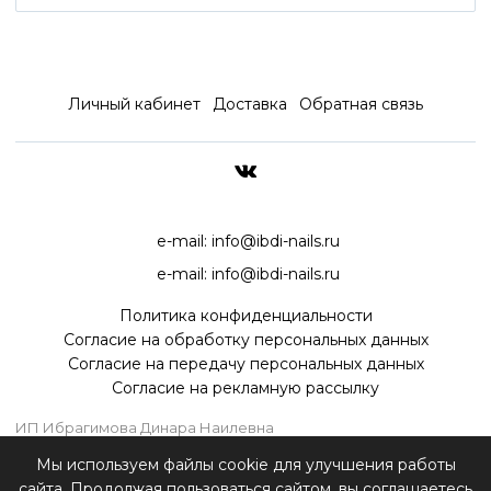
Личный кабинет
Доставка
Обратная связь
ДОСТАВКА ПО ВСЕЙ РОССИ
e-mail:
info@ibdi-nails.ru
e-mail:
info@ibdi-nails.ru
Политика конфиденциальности
Согласие на обработку персональных данных
Согласие на передачу персональных данных
Согласие на рекламную рассылку
ИП Ибрагимова Динара Наилевна
ИНН 590418192130
Мы используем файлы cookie для улучшения работы
ОГРНИП 315595800070181
сайта. Продолжая пользоваться сайтом, вы соглашаетесь