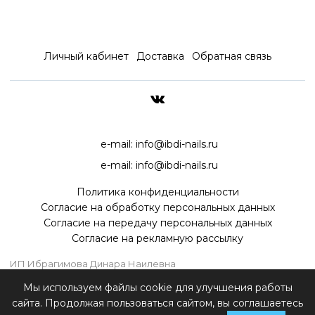
Личный кабинет
Доставка
Обратная связь
ДОСТАВКА ПО ВСЕЙ РОССИ
e-mail:
info@ibdi-nails.ru
e-mail:
info@ibdi-nails.ru
Политика конфиденциальности
Согласие на обработку персональных данных
Согласие на передачу персональных данных
Согласие на рекламную рассылку
ИП Ибрагимова Динара Наилевна
ИНН 590418192130
Мы используем файлы cookie для улучшения работы
ОГРНИП 315595800070181
сайта. Продолжая пользоваться сайтом, вы соглашаетесь