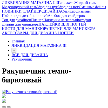
ЛИКВИДАЦИЯ МАГАЗИНА !!!!
Гель-желе
Жидкий гель
Моделирующий гель
Уход для рук
Уход для ног
Сменные файлы
НОВИНКИ СЛАЙДЕР-ДИЗАЙНА
Слайдер-дизайны
Плёнки для дизайна ногтей
Альбом для слайдеров
Топ для дизайнов
Планер
Наклейки на типсы
Фотофон
Дизайн для маникюра
НАКЛЕЙКИ ДЛЯ НОГТЕЙ
КИСТИ ДЛЯ МАНИКЮРА
ЩЕТКИ ДЛЯ МАНИКЮРА
АКСЕССУАРЫ ДЛЯ ДИЗАЙНА НОГТЕЙ
Главная
ЛИКВИДАЦИЯ МАГАЗИНА !!!!
-
ВСЕ ДЛЯ ДИЗАЙНА
Ракушечник
Ракушечник темно-
бирюзовый