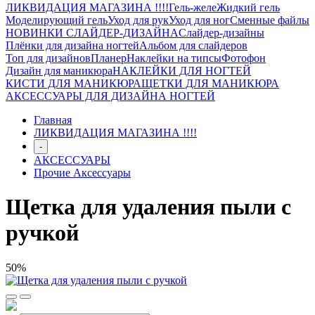
ЛИКВИДАЦИЯ МАГАЗИНА !!!!
Гель-желе
Жидкий гель
Моделирующий гель
Уход для рук
Уход для ног
Сменные файлы
НОВИНКИ СЛАЙДЕР-ДИЗАЙНА
Слайдер-дизайны
Плёнки для дизайна ногтей
Альбом для слайдеров
Топ для дизайнов
Планер
Наклейки на типсы
Фотофон
Дизайн для маникюра
НАКЛЕЙКИ ДЛЯ НОГТЕЙ
КИСТИ ДЛЯ МАНИКЮРА
ЩЕТКИ ДЛЯ МАНИКЮРА
АКСЕССУАРЫ ДЛЯ ДИЗАЙНА НОГТЕЙ
Главная
ЛИКВИДАЦИЯ МАГАЗИНА !!!!
-
АКСЕССУАРЫ
Прочие Аксессуары
Щетка для удаления пыли с
ручкой
50%