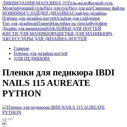
ЛИКВИДАЦИЯ МАГАЗИНА !!!!
Гель-желе
Жидкий гель
Моделирующий гель
Уход для рук
Уход для ног
Сменные файлы
НОВИНКИ СЛАЙДЕР-ДИЗАЙНА
Слайдер-дизайны
Плёнки для дизайна ногтей
Альбом для слайдеров
Топ для дизайнов
Планер
Наклейки на типсы
Фотофон
Дизайн для маникюра
НАКЛЕЙКИ ДЛЯ НОГТЕЙ
КИСТИ ДЛЯ МАНИКЮРА
ЩЕТКИ ДЛЯ МАНИКЮРА
АКСЕССУАРЫ ДЛЯ ДИЗАЙНА НОГТЕЙ
Главная
Плёнки для дизайна ногтей
ДЛЯ ПЕДИКЮРА
Пленки для педикюра IBDI
NAILS 115 AUREATE
PYTHON