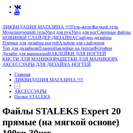
ЛИКВИДАЦИЯ МАГАЗИНА !!!!
Гель-желе
Жидкий гель
Моделирующий гель
Уход для рук
Уход для ног
Сменные файлы
НОВИНКИ СЛАЙДЕР-ДИЗАЙНА
Слайдер-дизайны
Плёнки для дизайна ногтей
Альбом для слайдеров
Топ для дизайнов
Планер
Наклейки на типсы
Фотофон
Дизайн для маникюра
НАКЛЕЙКИ ДЛЯ НОГТЕЙ
КИСТИ ДЛЯ МАНИКЮРА
ЩЕТКИ ДЛЯ МАНИКЮРА
АКСЕССУАРЫ ДЛЯ ДИЗАЙНА НОГТЕЙ
Главная
ЛИКВИДАЦИЯ МАГАЗИНА !!!!
-
АКСЕССУАРЫ
Пилки STALEKS
Файлы STALEKS Expert 20
прямые (на мягкой основе)