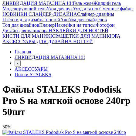
ЛИКВИДАЦИЯ МАГАЗИНА !!!!
Гель-желе
Жидкий гель
Моделирующий гель
Уход для рук
Уход для ног
Сменные файлы
НОВИНКИ СЛАЙДЕР-ДИЗАЙНА
Слайдер-дизайны
Плёнки для дизайна ногтей
Альбом для слайдеров
Топ для дизайнов
Планер
Наклейки на типсы
Фотофон
Дизайн для маникюра
НАКЛЕЙКИ ДЛЯ НОГТЕЙ
КИСТИ ДЛЯ МАНИКЮРА
ЩЕТКИ ДЛЯ МАНИКЮРА
АКСЕССУАРЫ ДЛЯ ДИЗАЙНА НОГТЕЙ
Главная
ЛИКВИДАЦИЯ МАГАЗИНА !!!!
-
АКСЕССУАРЫ
Пилки STALEKS
Файлы STALEKS Pododisk
Pro S на мягкой основе 240гр
50шт
50%