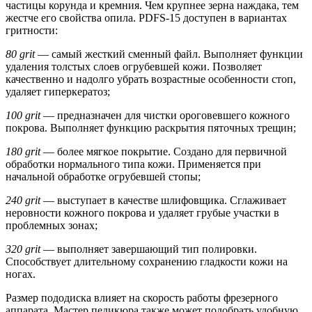
частицы корунда и кремния. Чем крупнее зерна наждака, тем
жестче его свойства опила. PDFS-15 доступен в вариантах
гритности:
80 grit
— самый жесткий сменный файл. Выполняет функции
удаления толстых слоев огрубевшей кожи. Позволяет
качественно и надолго убрать возрастные особенности стоп,
удаляет гиперкератоз;
100 grit
— предназначен для чистки ороговевшего кожного
покрова. Выполняет функцию раскрытия пяточных трещин;
180 grit
— более мягкое покрытие. Создано для первичной
обработки нормального типа кожи. Применяется при
начальной обработке огрубевшей стопы;
240 grit
— выступает в качестве шлифовщика. Сглаживает
неровности кожного покрова и удаляет грубые участки в
проблемных зонах;
320 grit
— выполняет завершающий тип полировки.
Способствует длительному сохранению гладкости кожи на
ногах.
Размер пододиска влияет на скорость работы фрезерного
аппарата. Мастер педикюра также может подобрать удобную