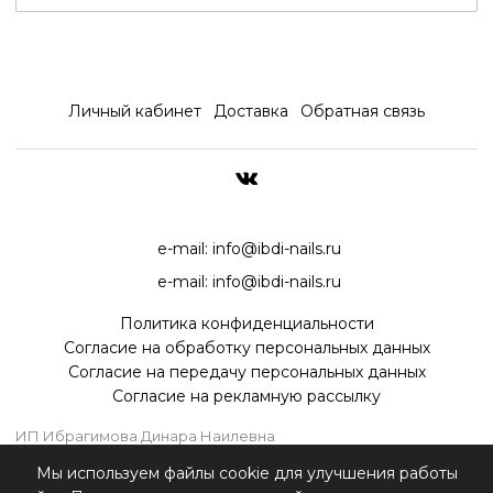
Личный кабинет
Доставка
Обратная связь
ДОСТАВКА ПО ВСЕЙ РОССИ
e-mail:
info@ibdi-nails.ru
e-mail:
info@ibdi-nails.ru
Политика конфиденциальности
Согласие на обработку персональных данных
Согласие на передачу персональных данных
Согласие на рекламную рассылку
ИП Ибрагимова Динара Наилевна
ИНН 590418192130
Мы используем файлы cookie для улучшения работы
ОГРНИП 315595800070181