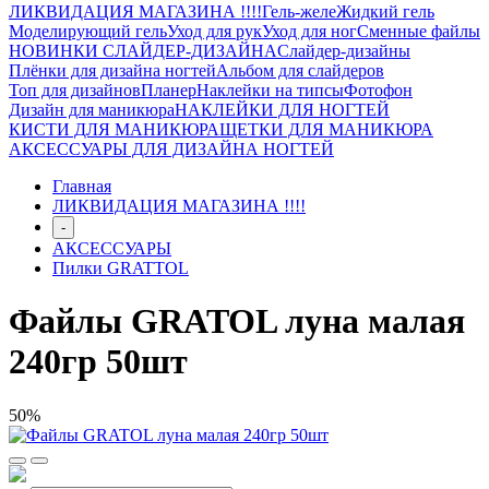
ЛИКВИДАЦИЯ МАГАЗИНА !!!!
Гель-желе
Жидкий гель
Моделирующий гель
Уход для рук
Уход для ног
Сменные файлы
НОВИНКИ СЛАЙДЕР-ДИЗАЙНА
Слайдер-дизайны
Плёнки для дизайна ногтей
Альбом для слайдеров
Топ для дизайнов
Планер
Наклейки на типсы
Фотофон
Дизайн для маникюра
НАКЛЕЙКИ ДЛЯ НОГТЕЙ
КИСТИ ДЛЯ МАНИКЮРА
ЩЕТКИ ДЛЯ МАНИКЮРА
АКСЕССУАРЫ ДЛЯ ДИЗАЙНА НОГТЕЙ
Главная
ЛИКВИДАЦИЯ МАГАЗИНА !!!!
-
АКСЕССУАРЫ
Пилки GRATTOL
Файлы GRATOL луна малая
240гр 50шт
50%