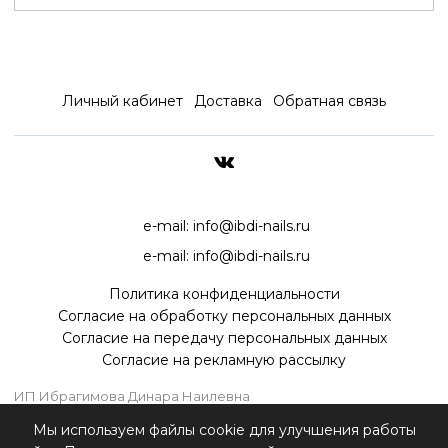
Личный кабинет
Доставка
Обратная связь
ДОСТАВКА ПО ВСЕЙ РОССИ
e-mail:
info@ibdi-nails.ru
e-mail:
info@ibdi-nails.ru
Политика конфиденциальности
Согласие на обработку персональных данных
Согласие на передачу персональных данных
Согласие на рекламную рассылку
ИП Ибрагимова Динара Наилевна
ИНН 590418192130
Мы используем файлы cookie для улучшения работы
ОГРНИП 315595800070181