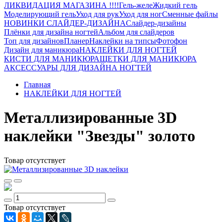
ЛИКВИДАЦИЯ МАГАЗИНА !!!!
Гель-желе
Жидкий гель
Моделирующий гель
Уход для рук
Уход для ног
Сменные файлы
НОВИНКИ СЛАЙДЕР-ДИЗАЙНА
Слайдер-дизайны
Плёнки для дизайна ногтей
Альбом для слайдеров
Топ для дизайнов
Планер
Наклейки на типсы
Фотофон
Дизайн для маникюра
НАКЛЕЙКИ ДЛЯ НОГТЕЙ
КИСТИ ДЛЯ МАНИКЮРА
ЩЕТКИ ДЛЯ МАНИКЮРА
АКСЕССУАРЫ ДЛЯ ДИЗАЙНА НОГТЕЙ
Главная
НАКЛЕЙКИ ДЛЯ НОГТЕЙ
Металлизированные 3D
наклейки "Звезды" золото
Товар отсутствует
Товар отсутствует