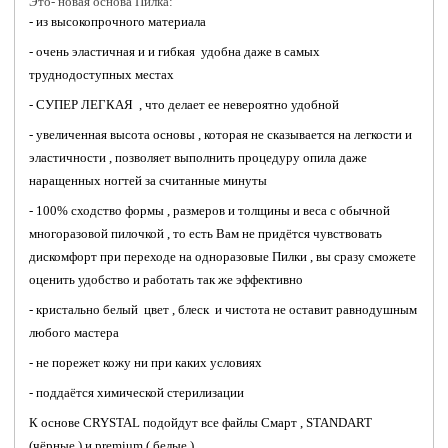
Это- новая основа Пилка:
- из высокопрочного материала
- очень эластичная и и гибкая удобна даже в самых
труднодоступных местах
- СУПЕР ЛЕГКАЯ , что делает ее невероятно удобной
- увеличенная высота основы , которая не сказывается на легкости и
эластичности , позволяет выполнить процедуру опила даже
наращенных ногтей за считанные минуты
- 100% сходство формы , размеров и толщины и веса с обычной
многоразовой пилочкой , то есть Вам не придётся чувствовать
дискомфорт при переходе на одноразовые Пилки , вы сразу сможете
оценить удобство и работать так же эффективно
- кристально белый цвет , блеск и чистота не оставит равнодушным
любого мастера
- не порежет кожу ни при каких условиях
- поддаётся химической стерилизации
К основе CRYSTAL подойдут все файлы Смарт , STANDART
(чёрные ) и premium ( белые )