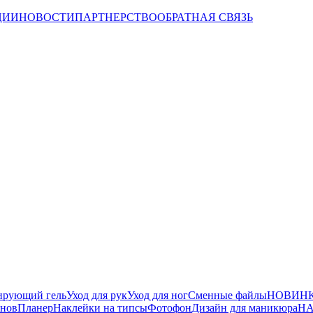
ЦИИ
НОВОСТИ
ПАРТНЕРСТВО
ОБРАТНАЯ СВЯЗЬ
ирующий гель
Уход для рук
Уход для ног
Сменные файлы
НОВИНК
йнов
Планер
Наклейки на типсы
Фотофон
Дизайн для маникюра
НА