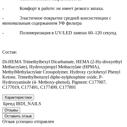
- Комфорт в работе: не имеет резкого запаха.
- Эластичное покрытие средней консистенции с
минимальным содержанием УФ фильтра
- Полимеризация в UV/LED лампах 60–120 секунд
Состав:
Di-HEMA Trimethylhexyl Dicarbamate, HEMA (2-Hy-droxyethyl
Methacrylate), Hydroxypropyl Methacrylate (HPMA),
MethylMethylacrylate Crosspolymer, Hydroxy сyсlohexyl Phenyl
Ketone, Trimethylbenzoyl diphe-nylphosphine oxide, P-
Hydroxyanisole (4- Methoxy-phenol), Pigment: C177007,
C177019, C177491, C177499, C177891
Характеристики
Бренд
IBDI_NAILS
Отзывы
Оставить отзыв
Отзыв успешно отправлен