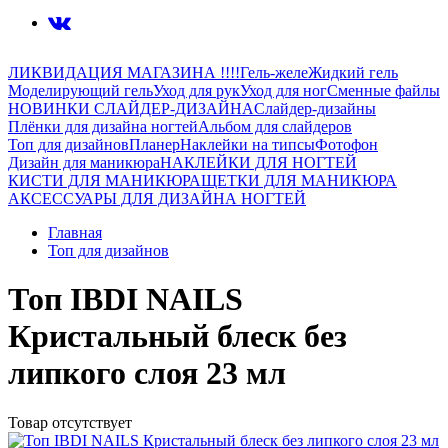
ЛИКВИДАЦИЯ МАГАЗИНА !!!!
Гель-желе
Жидкий гель
Моделирующий гель
Уход для рук
Уход для ног
Сменные файлы
НОВИНКИ СЛАЙДЕР-ДИЗАЙНА
Слайдер-дизайны
Плёнки для дизайна ногтей
Альбом для слайдеров
Топ для дизайнов
Планер
Наклейки на типсы
Фотофон
Дизайн для маникюра
НАКЛЕЙКИ ДЛЯ НОГТЕЙ
КИСТИ ДЛЯ МАНИКЮРА
ЩЕТКИ ДЛЯ МАНИКЮРА
АКСЕССУАРЫ ДЛЯ ДИЗАЙНА НОГТЕЙ
Главная
Топ для дизайнов
Топ IBDI NAILS
Кристальный блеск без
липкого слоя 23 мл
Товар отсутствует