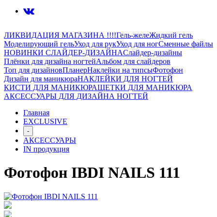
ЛИКВИДАЦИЯ МАГАЗИНА !!!!
Гель-желе
Жидкий гель
Моделирующий гель
Уход для рук
Уход для ног
Сменные файлы
НОВИНКИ СЛАЙДЕР-ДИЗАЙНА
Слайдер-дизайны
Плёнки для дизайна ногтей
Альбом для слайдеров
Топ для дизайнов
Планер
Наклейки на типсы
Фотофон
Дизайн для маникюра
НАКЛЕЙКИ ДЛЯ НОГТЕЙ
КИСТИ ДЛЯ МАНИКЮРА
ЩЕТКИ ДЛЯ МАНИКЮРА
АКСЕССУАРЫ ДЛЯ ДИЗАЙНА НОГТЕЙ
Главная
EXCLUSIVE
-
АКСЕССУАРЫ
IN продукция
Фотофон IBDI NAILS 111