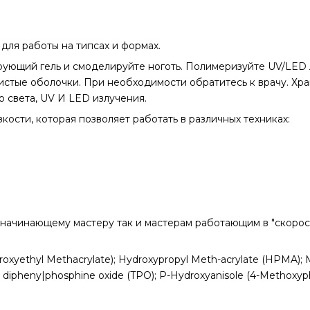
для работы на типсах и формах.
ющий гель и смоделируйте ноготь. Полимеризуйте UV/LED ла
зистые оболочки. При необходимости обратитесь к врачу. Хра
 света, UV И LED излучения.
кости, которая позволяет работать в различных техниках:
 начинающему мастеру так и мастерам работающим в "скорос
yethyl Methacrylate); Hydroxypropyl Meth-acrylate (HPMA); Met
 dipheny|phosphine oxide (TPO); P-Hydroxyanisole (4-Methoxyp