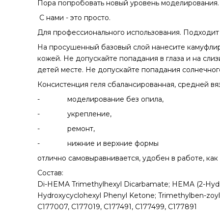
Пора попробовать новый уровень моделирования.
C нами - это просто.
Для профессионального использования. Подходит 
На просушенный базовый слой нанесите камуфлиру
кожей. Не допускайте попадания в глаза и на сли
детей месте. Не допускайте попадания солнечного
Консистенция геля сбалансированная, средней вяз
- моделирование без опила,
- укрепление,
- ремонт,
- нижние и верхние формы
отлично самовыравнивается, удобен в работе, как
Состав:
Di-HEMA Trimethylhexyl Dicarbamate; HEMA (2-Hydrox
Hydroxycyclohexyl Phenyl Ketone; Trimethylben-zoyl
C177007, C177019, С177491, С177499, С177891