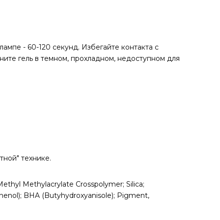
мпе - 60-120 секунд. Избегайте контакта с
ните гель в темном, прохладном, недоступном для
тной" технике.
hyl Methylacrylate Crosspolymer; Silica;
henol); BHA (Butyhydroxyanisole); Pigment,