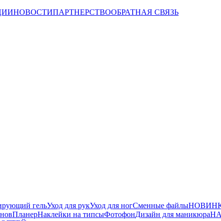
ЦИИ
НОВОСТИ
ПАРТНЕРСТВО
ОБРАТНАЯ СВЯЗЬ
ирующий гель
Уход для рук
Уход для ног
Сменные файлы
НОВИНК
йнов
Планер
Наклейки на типсы
Фотофон
Дизайн для маникюра
НА