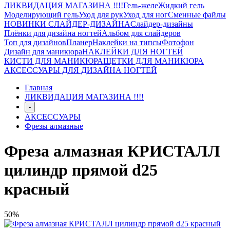
ЛИКВИДАЦИЯ МАГАЗИНА !!!!
Гель-желе
Жидкий гель
Моделирующий гель
Уход для рук
Уход для ног
Сменные файлы
НОВИНКИ СЛАЙДЕР-ДИЗАЙНА
Слайдер-дизайны
Плёнки для дизайна ногтей
Альбом для слайдеров
Топ для дизайнов
Планер
Наклейки на типсы
Фотофон
Дизайн для маникюра
НАКЛЕЙКИ ДЛЯ НОГТЕЙ
КИСТИ ДЛЯ МАНИКЮРА
ЩЕТКИ ДЛЯ МАНИКЮРА
АКСЕССУАРЫ ДЛЯ ДИЗАЙНА НОГТЕЙ
Главная
ЛИКВИДАЦИЯ МАГАЗИНА !!!!
-
АКСЕССУАРЫ
Фрезы алмазные
Фреза алмазная КРИСТАЛЛ
цилиндр прямой d25
красный
50%