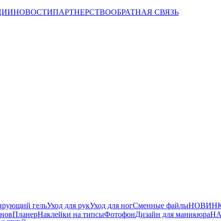
ЦИИ
НОВОСТИ
ПАРТНЕРСТВО
ОБРАТНАЯ СВЯЗЬ
ирующий гель
Уход для рук
Уход для ног
Сменные файлы
НОВИНК
йнов
Планер
Наклейки на типсы
Фотофон
Дизайн для маникюра
НА