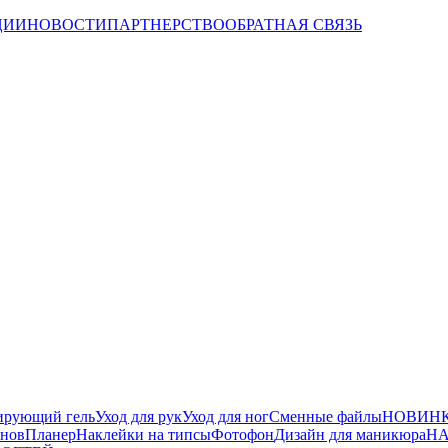
ЦИИ
НОВОСТИ
ПАРТНЕРСТВО
ОБРАТНАЯ СВЯЗЬ
ирующий гель
Уход для рук
Уход для ног
Сменные файлы
НОВИНК
йнов
Планер
Наклейки на типсы
Фотофон
Дизайн для маникюра
НА