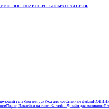
ЦИИ
НОВОСТИ
ПАРТНЕРСТВО
ОБРАТНАЯ СВЯЗЬ
ирующий гель
Уход для рук
Уход для ног
Сменные файлы
НОВИНК
йнов
Планер
Наклейки на типсы
Фотофон
Дизайн для маникюра
НА