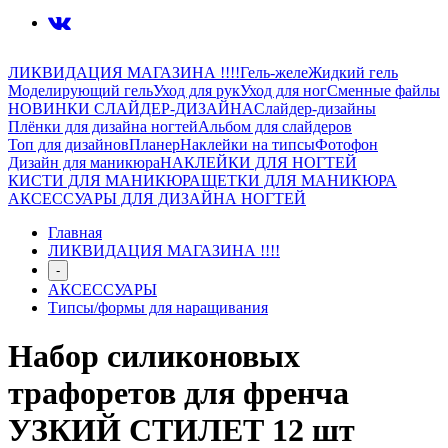
ЛИКВИДАЦИЯ МАГАЗИНА !!!!
Гель-желе
Жидкий гель
Моделирующий гель
Уход для рук
Уход для ног
Сменные файлы
НОВИНКИ СЛАЙДЕР-ДИЗАЙНА
Слайдер-дизайны
Плёнки для дизайна ногтей
Альбом для слайдеров
Топ для дизайнов
Планер
Наклейки на типсы
Фотофон
Дизайн для маникюра
НАКЛЕЙКИ ДЛЯ НОГТЕЙ
КИСТИ ДЛЯ МАНИКЮРА
ЩЕТКИ ДЛЯ МАНИКЮРА
АКСЕССУАРЫ ДЛЯ ДИЗАЙНА НОГТЕЙ
Главная
ЛИКВИДАЦИЯ МАГАЗИНА !!!!
-
АКСЕССУАРЫ
Типсы/формы для наращивания
Набор силиконовых
трафоретов для френча
УЗКИЙ СТИЛЕТ 12 шт