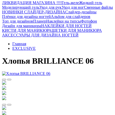
ЛИКВИДАЦИЯ МАГАЗИНА !!!!
Гель-желе
Жидкий гель
Моделирующий гель
Уход для рук
Уход для ног
Сменные файлы
НОВИНКИ СЛАЙДЕР-ДИЗАЙНА
Слайдер-дизайны
Плёнки для дизайна ногтей
Альбом для слайдеров
Топ для дизайнов
Планер
Наклейки на типсы
Фотофон
Дизайн для маникюра
НАКЛЕЙКИ ДЛЯ НОГТЕЙ
КИСТИ ДЛЯ МАНИКЮРА
ЩЕТКИ ДЛЯ МАНИКЮРА
АКСЕССУАРЫ ДЛЯ ДИЗАЙНА НОГТЕЙ
Главная
EXCLUSIVE
Хлопья BRILLIANCE 06