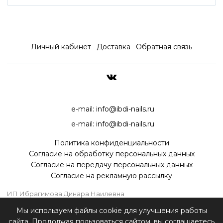
Личный кабинет
Доставка
Обратная связь
ДОСТАВКА ПО ВСЕЙ РОССИ
e-mail:
info@ibdi-nails.ru
e-mail:
info@ibdi-nails.ru
Политика конфиденциальности
Согласие на обработку персональных данных
Согласие на передачу персональных данных
Согласие на рекламную рассылку
ИП Ибрагимова Динара Наилевна
ИНН 590418192130
Мы используем файлы cookie для улучшения работы
ОГРНИП 315595800070181
сайта. Продолжая пользоваться сайтом, вы соглашаетесь