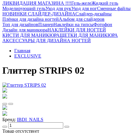
ЛИКВИДАЦИЯ МАГАЗИНА !!!!
Гель-желе
Жидкий гель
Моделирующий гель
Уход для рук
Уход для ног
Сменные файлы
НОВИНКИ СЛАЙДЕР-ДИЗАЙНА
Слайдер-дизайны
Плёнки для дизайна ногтей
Альбом для слайдеров
Топ для дизайнов
Планер
Наклейки на типсы
Фотофон
Дизайн для маникюра
НАКЛЕЙКИ ДЛЯ НОГТЕЙ
КИСТИ ДЛЯ МАНИКЮРА
ЩЕТКИ ДЛЯ МАНИКЮРА
АКСЕССУАРЫ ДЛЯ ДИЗАЙНА НОГТЕЙ
Главная
EXCLUSIVE
Глиттер STRIPS 02
Бренд:
IBDI_NAILS
Товар отсутствует