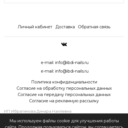
Личный кабинет
Доставка
Обратная связь
ДОСТАВКА ПО ВСЕЙ РОССИ
e-mail:
info@ibdi-nails.ru
e-mail:
info@ibdi-nails.ru
Политика конфиденциальности
Согласие на обработку персональных данных
Согласие на передачу персональных данных
Согласие на рекламную рассылку
ИП Ибрагимова Динара Наилевна
ИНН 590418192130
Мы используем файлы cookie для улучшения работы
ОГРНИП 315595800070181
сайта. Продолжая пользоваться сайтом, вы соглашаетесь