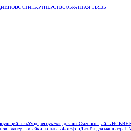
ЦИИ
НОВОСТИ
ПАРТНЕРСТВО
ОБРАТНАЯ СВЯЗЬ
ирующий гель
Уход для рук
Уход для ног
Сменные файлы
НОВИНК
йнов
Планер
Наклейки на типсы
Фотофон
Дизайн для маникюра
НА